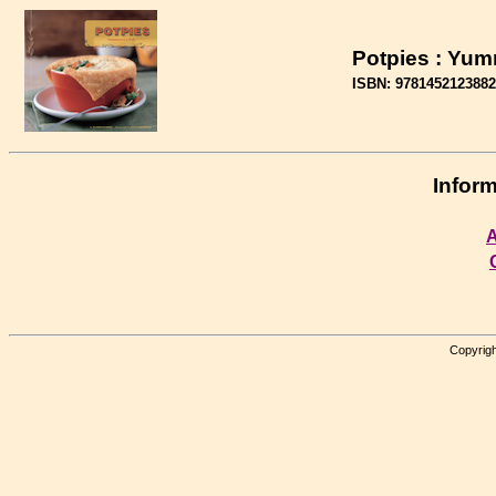
Potpies : Yum
ISBN: 9781452123882
Inform
A
Copyrigh