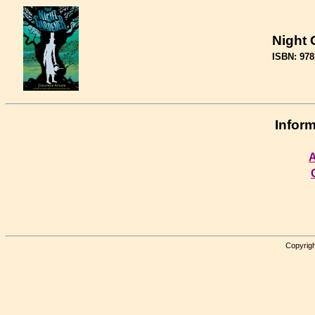
Night 
ISBN: 97
Inform
A
Copyrigh