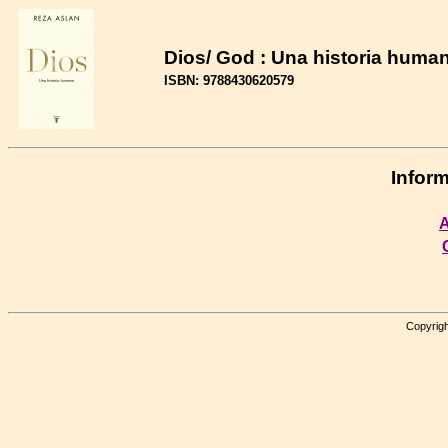
Dios/ God : Una historia huma
ISBN: 9788430620579
Inform
A
Copyrigh